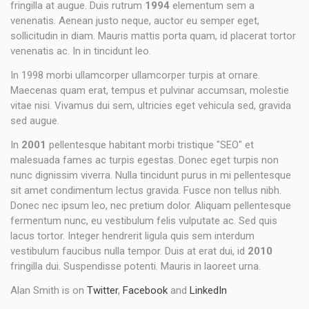
fringilla at augue. Duis rutrum
1994
elementum sem a
venenatis. Aenean justo neque, auctor eu semper eget,
sollicitudin in diam. Mauris mattis porta quam, id placerat tortor
venenatis ac. In in tincidunt leo.
In 1998 morbi ullamcorper ullamcorper turpis at ornare.
Maecenas quam erat, tempus et pulvinar accumsan, molestie
vitae nisi. Vivamus dui sem, ultricies eget vehicula sed, gravida
sed augue.
In
2001
pellentesque habitant morbi tristique "SEO" et
malesuada fames ac turpis egestas. Donec eget turpis non
nunc dignissim viverra. Nulla tincidunt purus in mi pellentesque
sit amet condimentum lectus gravida. Fusce non tellus nibh.
Donec nec ipsum leo, nec pretium dolor. Aliquam pellentesque
fermentum nunc, eu vestibulum felis vulputate ac. Sed quis
lacus tortor. Integer hendrerit ligula quis sem interdum
vestibulum faucibus nulla tempor. Duis at erat dui, id
2010
fringilla dui. Suspendisse potenti. Mauris in laoreet urna.
Alan Smith is on
Twitter
,
Facebook
and
LinkedIn