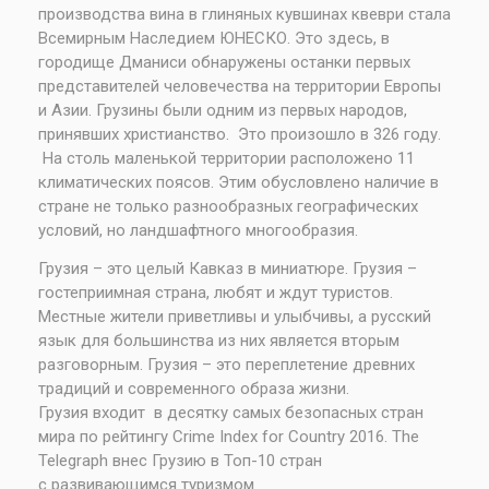
производства вина в глиняных кувшинах квеври стала
Всемирным Наследием ЮНЕСКО. Это здесь, в
городище Дманиси обнаружены останки первых
представителей человечества на территории Европы
и Азии. Грузины были одним из первых народов,
принявших христианство. Это произошло в 326 году.
На столь маленькой территории расположено 11
климатических поясов. Этим обусловлено наличие в
стране не только разнообразных географических
условий, но ландшафтного многообразия.
Грузия – это целый Кавказ в миниатюре. Грузия –
гостеприимная страна, любят и ждут туристов.
Местные жители приветливы и улыбчивы, а русский
язык для большинства из них является вторым
разговорным. Грузия – это переплетение древних
традиций и современного образа жизни.
Грузия входит в десятку самых безопасных стран
мира по рейтингу Crime Index for Country 2016. The
Telegraph внес Грузию в Топ-10 стран
с развивающимся туризмом.