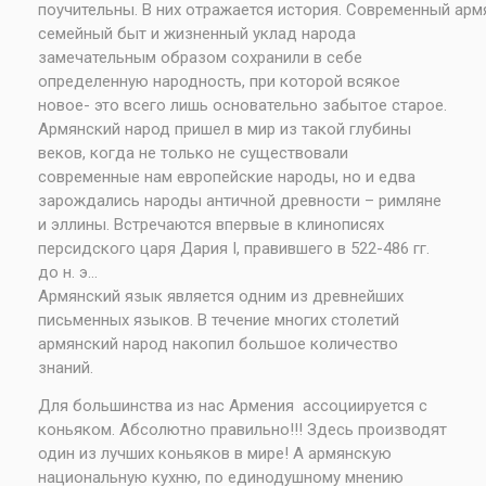
поучительны. В них отражается история. Современный ар
семейный быт и жизненный уклад народа
замечательным образом сохранили в себе
определенную народность, при которой всякое
новое- это всего лишь основательно забытое старое.
Армянский народ пришел в мир из такой глубины
веков, когда не только не существовали
современные нам европейские народы, но и едва
зарождались народы античной древности – римляне
и эллины. Встречаются впервые в клинописях
персидского царя Дария I, правившего в 522-486 гг.
до н. э…
Армянский язык является одним из древнейших
письменных языков. В течение многих столетий
армянский народ накопил большое количество
знаний.
Для большинства из нас Армения ассоциируется с
коньяком. Абсолютно правильно!!! Здесь производят
один из лучших коньяков в мире! А армянскую
национальную кухню, по единодушному мнению